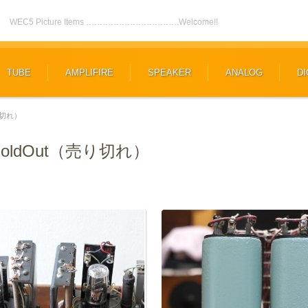
WEC5 Picture Items …………………………….Welcome!!
TUBE
AMPLIFIRE
SPEAKER
ANALOG
DI
り切れ）
oldOut（売り切れ）