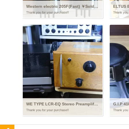
Western electric 205F(Fast) ￥Sold out!!
ELTUS E
Thank you for your purchase!!
Thank you 
WE TYPE LCR-EQ Stereo Preamplifier ￥Sold out!!
Thank you for your purchase!!
Thank you 