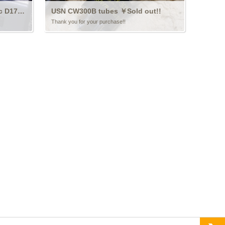
￥Sold out!!
USN CW300B tubes ￥Sold out!!
Thank you for your purchase!!