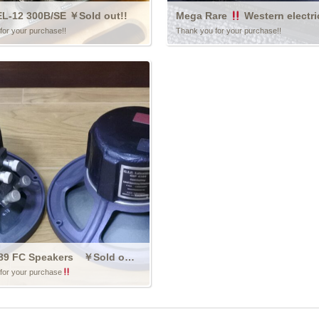
L-12 300B/SE ￥Sold out!!
Mega Rare
Western electric D176894（WE618B）
for your purchase!!
Thank you for your purchase!!
G.I.P 4189 FC Speakers ￥Sold out
for your purchase