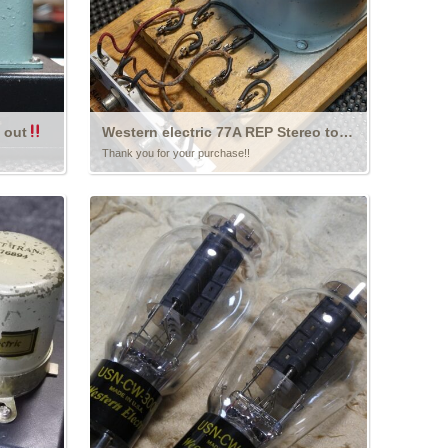
 out
Western electric 77A REP Stereo to Mono Converter ￥Sold out!!
Thank you for your purchase!!