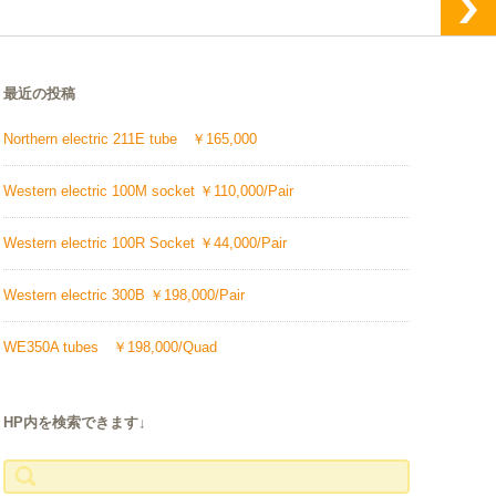
最近の投稿
Northern electric 211E tube ￥165,000
Western electric 100M socket ￥110,000/Pair
Western electric 100R Socket ￥44,000/Pair
Western electric 300B ￥198,000/Pair
WE350A tubes ￥198,000/Quad
HP内を検索できます↓
検