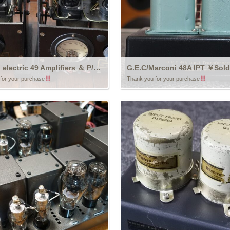
Western electric 49 Amplifiers ＆ P/S ￥Sold out
G.E.C/Marconi 48A IPT ￥Sold
for your purchase
Thank you for your purchase