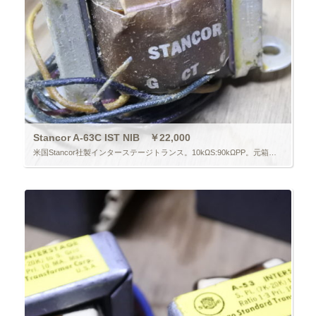
Stancor A-63C IST NIB ￥22,000
米国Stancor社製インターステージトランス。10kΩS:90kΩPP。元箱入り。1個のみ。