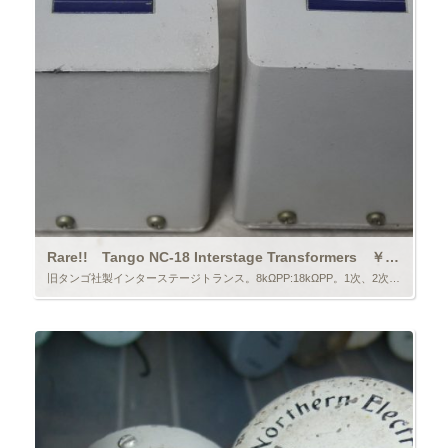
Rare!! Tango NC-18 Interstage Transformers ￥132,000/Pair
旧タンゴ社製インターステージトランス。8kΩPP:18kΩPP。1次、2次とも2巻き線あり。貴重品。