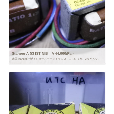
Stancor A-53 IST NIB ￥44,000/Pair
米国Stancor社製インターステージトランス。1：3。1次、2次ともシングル。元箱入り。