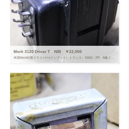
Merit 3120 Driver T NIB ￥22,000
米国Merit社製ドライバー(インプット）トランス。500Ω：PP。B級ドライブ用。15W容量。元箱入り。1個のみ。