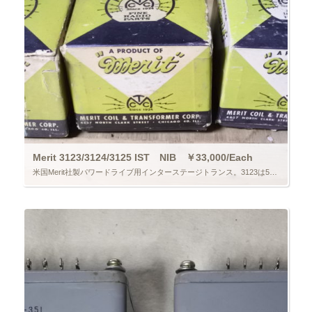
Merit 3123/3124/3125 IST NIB ￥33,000/Each
米国Merit社製パワードライブ用インターステージトランス。3123は5：1、3124は2.2：1、3125は1.4：1。全て元箱入りで1個ずつ在庫、金額は同じです。