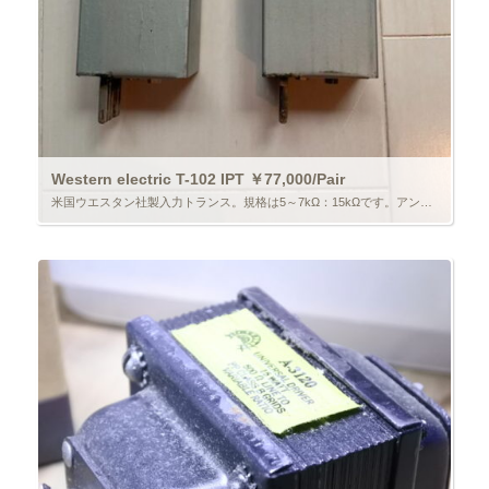
Western electric T-102 IPT ￥77,000/Pair
米国ウエスタン社製入力トランス。規格は5～7kΩ：15kΩです。アンプの入力やインターステージに使用可能。勿論CD等のデジタル機器用にも使用できます。