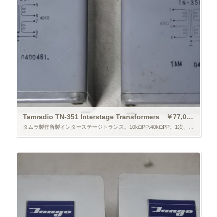
Tamradio TN-351 Interstage Transformers ￥77,000/Pair
タムラ製作所製インターステージトランス。10kΩPP:40kΩPP。1次、2次とも2巻き線あり。