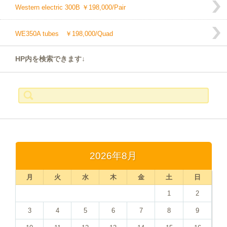
Western electric 300B ￥198,000/Pair
WE350A tubes ￥198,000/Quad
HP内を検索できます↓
検
索:
2026年8月
月
火
水
木
金
土
日
1
2
3
4
5
6
7
8
9