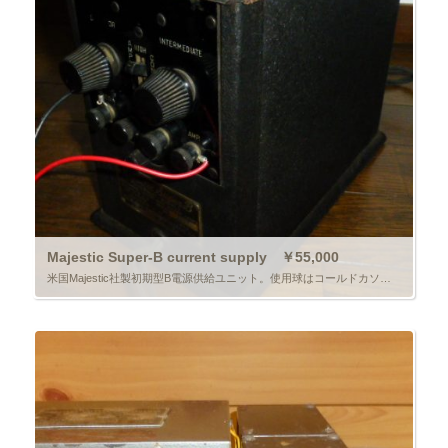
Majestic Super-B current supply ￥55,000
米国Majestic社製初期型B電源供給ユニット。使用球はコールドカソード型のType-BH。AC入力100〜110V/60HZで50ｍAほどは取り出せる容量です。実用品と言うより、コレクターズアイテムです。