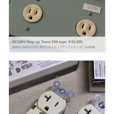
AC100V Step up Trans 10A type ￥22,000
国産AC100Vを117Vに昇圧するステップアップトランス。10A容量。