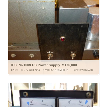
IPC PU-1009 DC Power Supply ￥176,000
IPC社 セレン式DC電源。1次側95〜135V/60Hz。 最大出力16.5V/8.8A。現在WE555用に約7V弱に設定しています。直列に使用するためにDC14に設定も可能です。ダイオードの音しか聞かれていない方、世 […]