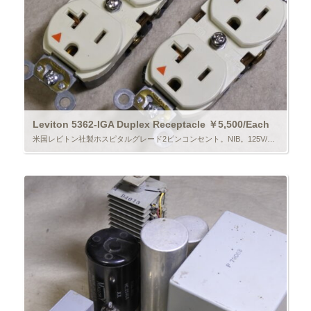
Leviton 5362-IGA Duplex Receptacle ￥5,500/Each
米国レビトン社製ホスピタルグレード2ピンコンセント。NIB。125V/20A。端子類は全て真鍮です。金額は1個分。