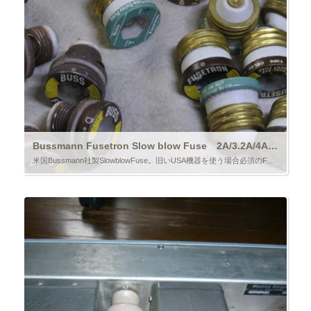
Bussmann Fusetron Slow blow Fuse 2A/3.2A/4A/4.5A/5A ￥5,500/Each
米国Bussmann社製SlowblowFuse。旧いUSA機器を使う場合必須のFuseです。Slow blowタイプで容量は2A、3.2A、4A、4.5A、5Aが有ります。金額はどれも1個分です。