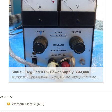
Kikusui Regulated DC Power Supply ￥33,000
菊水電気製DC定電圧電源装置。入力はAC100V、出力はDC5V~300Vまで可変、最大出力電流は150ｍA。各々調整可能。
カテゴリー
Western Electric
(452)