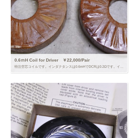
0.6ｍH Coil for Driver ￥22,000/Pair
特注空芯コイルです。インダクタンスは0.6mHでDCRは0.2Ωです。インピーダンス16Ωのドライバーを使うと5KHzでー3dBになります。ツイーターを付ける場合このコイルをドライバー側に入れておくと自然なクロスになりま […]