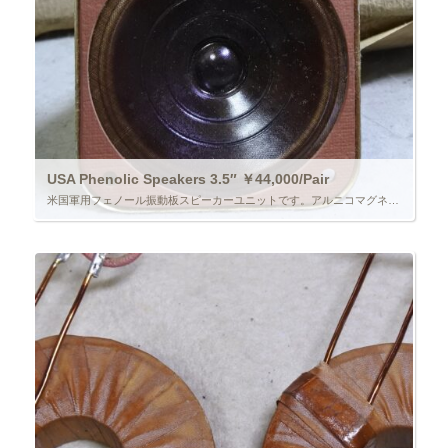
USA Phenolic Speakers 3.5″ ￥44,000/Pair
米国軍用フェノール振動板スピーカーユニットです。アルニコマグネット。DCR3.2Ωなので、インピーダンスは4～6Ωほどと思います。金額は2個分です。