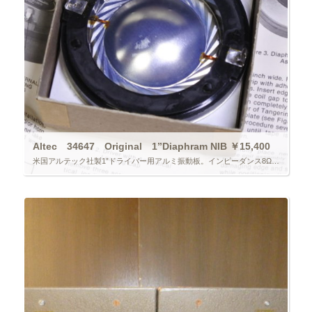
Altec 34647 Original 1”Diaphram NIB ￥15,400
米国アルテック社製1”ドライバー用アルミ振動板。インピーダンス8Ω。未使用元箱入りです。1個のみ。