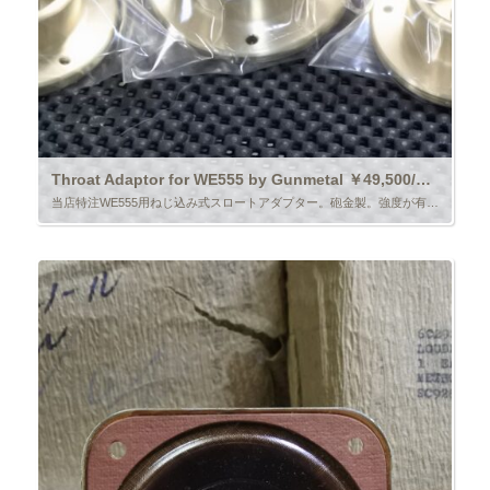
Throat Adaptor for WE555 by Gunmetal ￥49,500/Each
当店特注WE555用ねじ込み式スロートアダプター。砲金製。強度が有り、粘りも有るのでWE555の口金を痛めません。金額は1個分です。現在3個在庫有り。