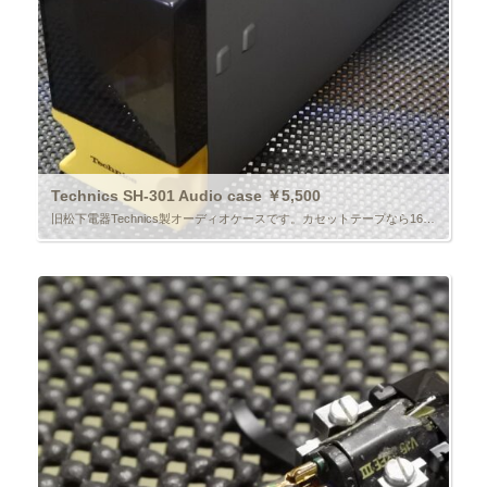
Technics SH-301 Audio case ￥5,500
旧松下電器Technics製オーディオケースです。カセットテープなら16本、カートリッジなら7個が収容できます。便利グッズです。