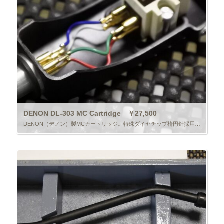
DENON DL-303 MC Cartridge ￥27,500
DENON（デノン）製MCカートリッジ。特殊ダイヤチップ楕円針採用。出力0.2mV、出力インピーダンス40Ω。適正針圧1.2g±0.2g。