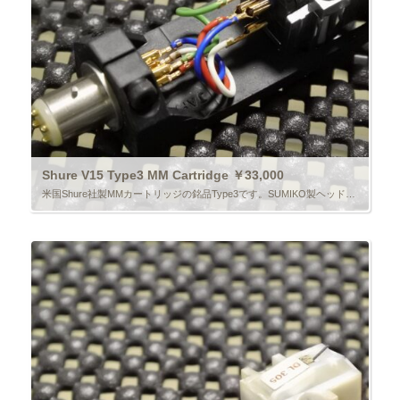
Shure V15 Type3 MM Cartridge ￥33,000
米国Shure社製MMカートリッジの銘品Type3です。SUMIKO製ヘッドシェルにセット。