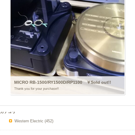
MICRO RB-1500/RY1500D/RP1100 ￥Sold out!!
Thank you for your purchase!!
カテゴリー
Western Electric
(452)