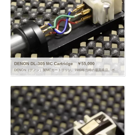
DENON DL-305 MC Cartridge ￥55,000
DENON（デノン）製MCカートリッジ。1980年当時の最高級品。ボロンカンチレバー、ダイヤモンドチップ、サマリウムコバルトマグネット採用。出力0.2mV。出力インピーダンス40Ω。適正針圧1.2g±0.2g。