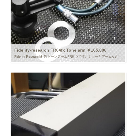
Fidelity-research FR64fx Tone arm ￥165,000
Fiderity Research社製トーンアームFR64fxです。ショーとアームながら当時人気絶大だったモデルです。ダイナミックバランス式針圧加圧。SPU等の重量級も使用可能。この個体はインサイドフォースキャンセラーが […]