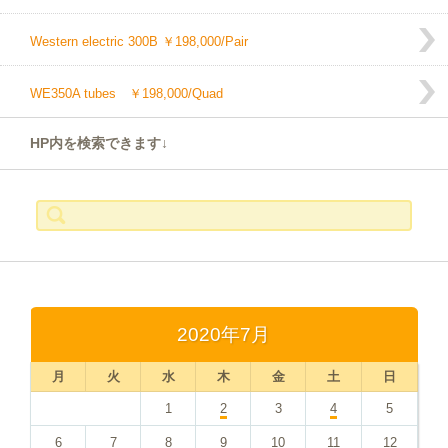
Western electric 300B ￥198,000/Pair
WE350A tubes ￥198,000/Quad
HP内を検索できます↓
検
索:
2020年7月
月
火
水
木
金
土
日
1
2
3
4
5
6
7
8
9
10
11
12