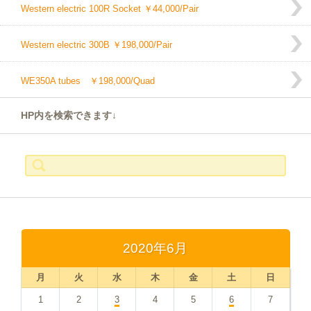
Western electric 100R Socket ￥44,000/Pair
Western electric 300B ￥198,000/Pair
WE350A tubes ￥198,000/Quad
HP内を検索できます↓
検
索:
2020年6月
月
火
水
木
金
土
日
1
2
3
4
5
6
7